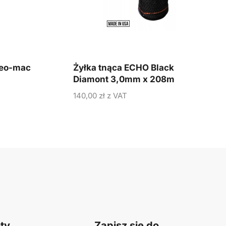
leo-mac
Żyłka tnąca ECHO Black
Diamont 3,0mm x 208m
140,00
zł
z VAT
ty
Zapisz się do