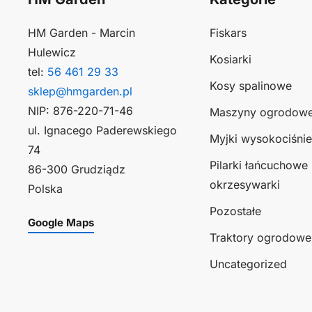
HM Garden - Marcin
Fiskars
Hulewicz
Kosiarki
tel:
56 461 29 33
Kosy spalinowe
sklep@hmgarden.pl
NIP: 876-220-71-46
Maszyny ogrodow
ul. Ignacego Paderewskiego
Myjki wysokociśni
74
Pilarki łańcuchowe 
86-300 Grudziądz
okrzesywarki
Polska
Pozostałe
Google Maps
Traktory ogrodowe
Uncategorized