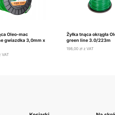
ąca Oleo-mac
Żyłka tnąca okrągła O
ne gwiazdka 3,0mm x
green line 3.0/223m
198,00
zł
z VAT
 VAT
Kosiarki
Na skró