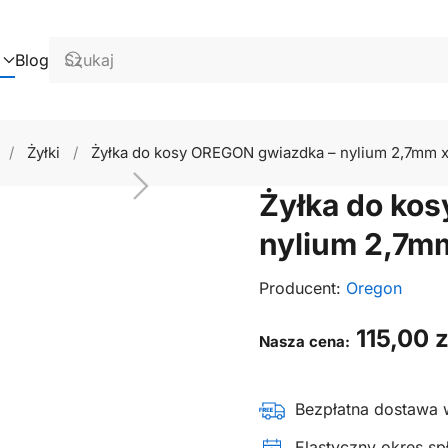
Blog
Żyłki
Żyłka do kosy OREGON gwiazdka – nylium 2,7mm 
Żyłka do ko
nylium 2,7m
Producent:
Oregon
115,00
z
Nasza cena:
Bezpłatna dostawa 
Elastyczny okres spł