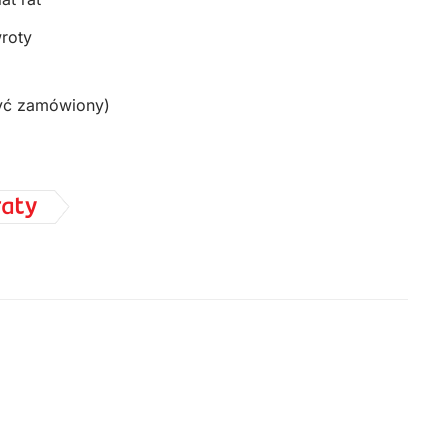
wroty
yć zamówiony)