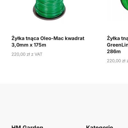
Żyłka tnąca Oleo-Mac kwadrat
Żyłka tn
3,0mm x 175m
GreenLi
286m
220,00
zł
z VAT
220,00
zł
z
HM Garden
Kategorie