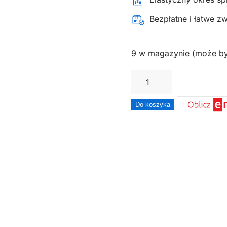
Bezpłatne i łatwe z
9 w magazynie (może b
ilość
Żyłka
do
Do koszyka
kosy
OREGON
gwiazdka
–
nylium
2,7mm
x
70m