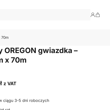
x 70m
sy OREGON gwiazdka –
m x 70m
ł
z VAT
w ciągu 3-5 dni roboczych
at rat