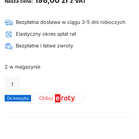
198,00
zł
z VAT
Nasza cena:
Bezpłatna dostawa w ciągu 3-5 dni roboczych
Elastyczny okres spłat rat
Bezpłatne i łatwe zwroty
2 w magazynie
ilość
Żyłka
tnąca
Do koszyka
okrągła
Oleo-
mac
green