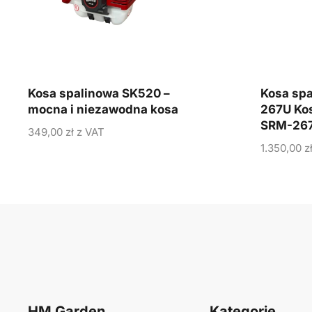
Kosa spalinowa SK520 –
Kosa sp
mocna i niezawodna kosa
267U Ko
SRM-26
349,00
zł
z VAT
1.350,00
z
HM Garden
Kategorie