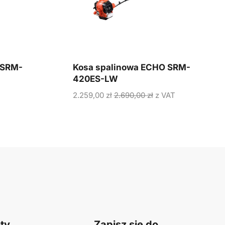
 SRM-
Kosa spalinowa ECHO SRM-
420ES-LW
2.259,00
zł
2.690,00
zł
z VAT
ty
Zapisz się do