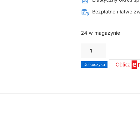
Bezpłatne i łatwe z
24 w magazynie
ilość
Żyłka
do
Do koszyka
kosy
gwiazdka
NYLIUM
STARLINE
3,0mm
x
60m