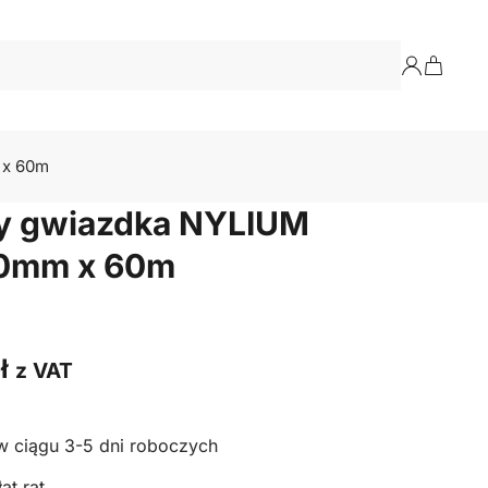
 x 60m
sy gwiazdka NYLIUM
,0mm x 60m
ł
z VAT
w ciągu 3-5 dni roboczych
at rat