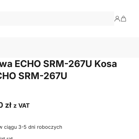
owa ECHO SRM-267U Kosa
ECHO SRM-267U
00
zł
z VAT
w ciągu 3-5 dni roboczych
at rat