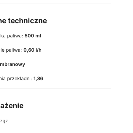
ne techniczne
ika paliwa:
500 ml
ie paliwa:
0,60 l/h
mbranowy
ia przekładni:
1,36
ażenie
ząż