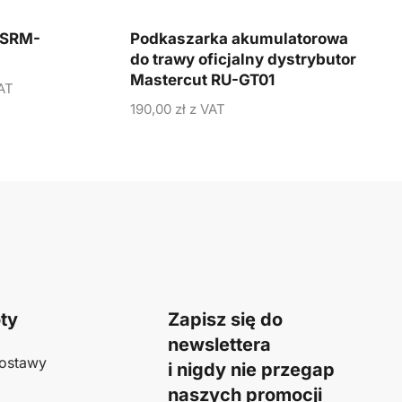
 SRM-
Podkaszarka akumulatorowa
do trawy oficjalny dystrybutor
Mastercut RU-GT01
AT
190,00
zł
z VAT
ty
Zapisz się do
newslettera
ostawy
i nigdy nie przegap
naszych promocji