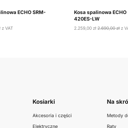
alinowa ECHO SRM-
Kosa spalinowa ECHO
420ES-LW
ł
z VAT
2.259,00
zł
2.690,00
zł
z V
Kosiarki
Na skró
Akcesoria i części
Metody d
Elektryczne
Raty