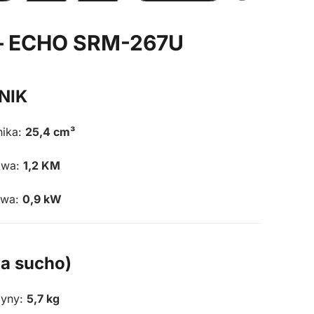
 – ECHO SRM-267U
NIK
nika:
25,4 cm³
owa:
1,2 KM
owa:
0,9 kW
a sucho)
yny:
5,7 kg