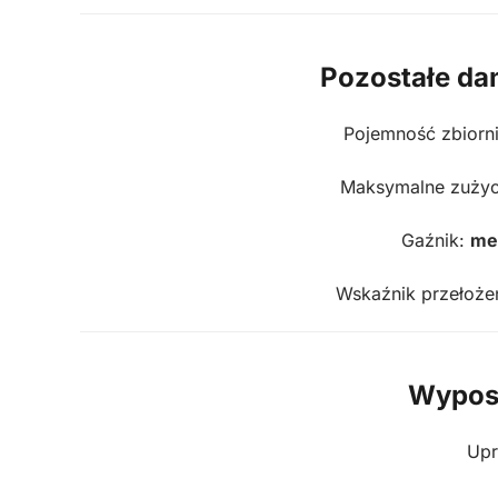
Pozostałe da
Pojemność zbiorn
Maksymalne zużyc
Gaźnik:
me
Wskaźnik przełożen
Wypos
Upr