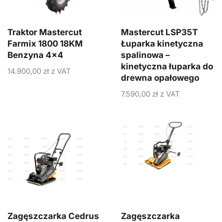
Traktor Mastercut
Mastercut LSP35T
Farmix 1800 18KM
Łuparka kinetyczna
Benzyna 4×4
spalinowa –
kinetyczna łuparka do
14.900,00
zł
z VAT
drewna opałowego
7.590,00
zł
z VAT
Zagęszczarka Cedrus
Zagęszczarka