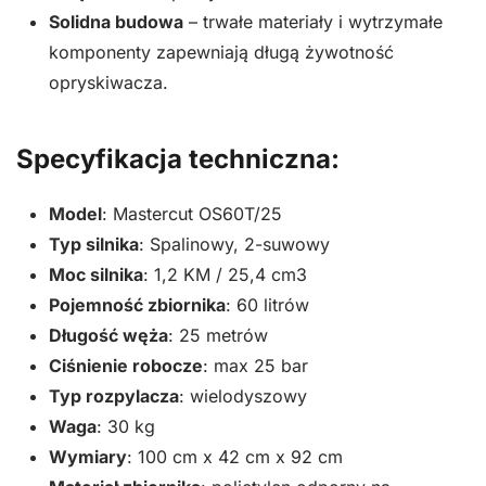
Solidna budowa
– trwałe materiały i wytrzymałe
komponenty zapewniają długą żywotność
opryskiwacza.
Specyfikacja techniczna:
Model
: Mastercut OS60T/25
Typ silnika
: Spalinowy, 2-suwowy
Moc silnika
: 1,2 KM / 25,4 cm3
Pojemność zbiornika
: 60 litrów
Długość węża
: 25 metrów
Ciśnienie robocze
: max 25 bar
Typ rozpylacza
: wielodyszowy
Waga
: 30 kg
Wymiary
: 100 cm x 42 cm x 92 cm