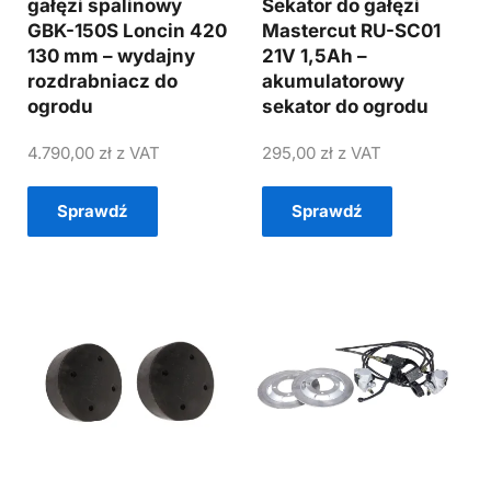
gałęzi spalinowy
Sekator do gałęzi
GBK-150S Loncin 420
Mastercut RU-SC01
130 mm – wydajny
21V 1,5Ah –
rozdrabniacz do
akumulatorowy
ogrodu
sekator do ogrodu
4.790,00
zł
z VAT
295,00
zł
z VAT
Sprawdź
Sprawdź