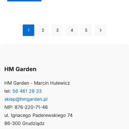
1
2
3
4
5
HM Garden
HM Garden - Marcin Hulewicz
tel:
56 461 29 33
sklep@hmgarden.pl
NIP: 876-220-71-46
ul. Ignacego Paderewskiego 74
86-300 Grudziądz