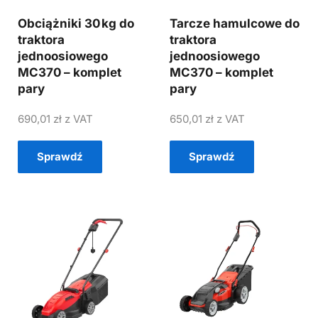
Obciążniki 30 kg do
Tarcze hamulcowe do
traktora
traktora
jednoosiowego
jednoosiowego
MC370 – komplet
MC370 – komplet
pary
pary
690,01
zł
z VAT
650,01
zł
z VAT
Sprawdź
Sprawdź