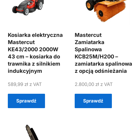
Kosiarka elektryczna
Mastercut
Mastercut
Zamiatarka
KE43/2000 2000W
Spalinowa
43 cm – kosiarka do
KCB25M/H200 –
trawnika z silnikiem
zamiatarka spalinowa
indukcyjnym
z opcją odśnieżania
589,99
zł
z VAT
2.800,00
zł
z VAT
Sprawdź
Sprawdź