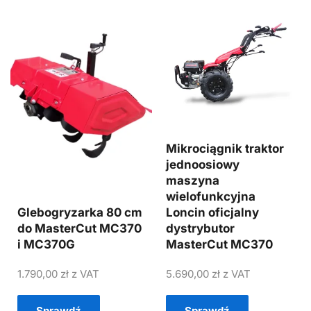
Mikrociągnik traktor
jednoosiowy
maszyna
wielofunkcyjna
Glebogryzarka 80 cm
Loncin oficjalny
do MasterCut MC370
dystrybutor
i MC370G
MasterCut MC370
1.790,00
zł
z VAT
5.690,00
zł
z VAT
Sprawdź
Sprawdź