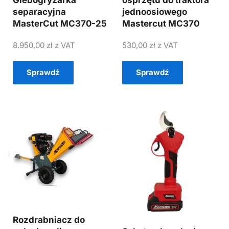
Glebogryzarka
osprzętu do traktora
separacyjna
jednoosiowego
MasterCut MC370-25
Mastercut MC370
8.950,00
zł
z VAT
530,00
zł
z VAT
Sprawdź
Sprawdź
Rozdrabniacz do