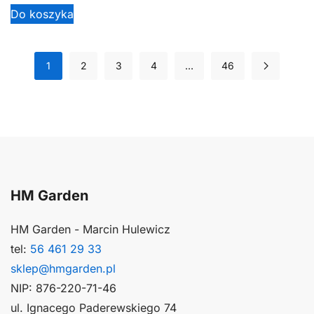
Do koszyka
1
2
3
4
…
46
HM Garden
HM Garden - Marcin Hulewicz
tel:
56 461 29 33
sklep@hmgarden.pl
NIP: 876-220-71-46
ul. Ignacego Paderewskiego 74