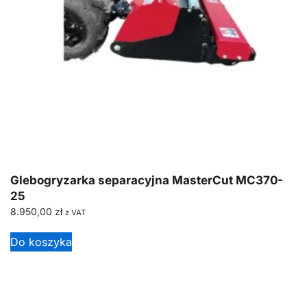
Glebogryzarka separacyjna MasterCut MC370-
25
8.950,00
zł
z VAT
Do koszyka