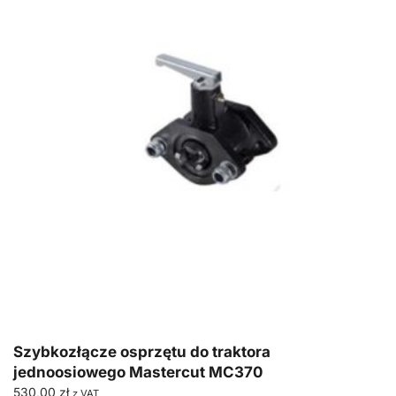
Szybkozłącze osprzętu do traktora
jednoosiowego Mastercut MC370
530,00
zł
z VAT