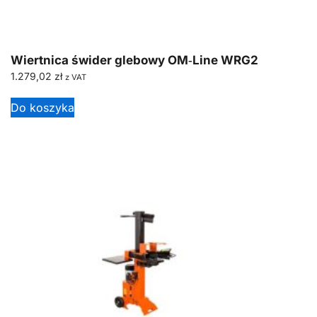
Wiertnica świder glebowy OM‑Line WRG2
1.279,02
zł
z VAT
Do koszyka