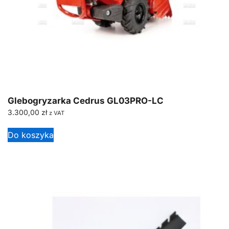
Glebogryzarka Cedrus GL03PRO-LC
3.300,00
zł
z VAT
Do koszyka