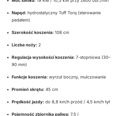
Moc silnika:
19 KM / 10,3 kW przy 2600 obr./min
Napęd:
hydrostatyczny Tuff Torq (sterowanie
pedałem)
Szerokość koszenia:
108 cm
Liczba noży:
2
Regulacja wysokości koszenia:
7-stopniowa (30–
90 mm)
Funkcje koszenia:
wyrzut boczny, mulczowanie
Promień skrętu:
45 cm
Prędkość jazdy:
do 8,8 km/h przód / 4,5 km/h tył
Pojemność zbiornika paliwa:
7,5 l