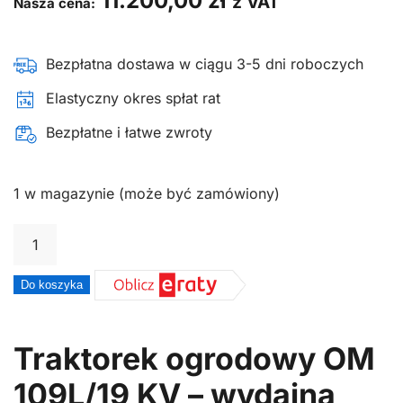
11.200,00
zł
z VAT
Nasza cena:
Bezpłatna dostawa w ciągu 3-5 dni roboczych
Elastyczny okres spłat rat
Bezpłatne i łatwe zwroty
1 w magazynie (może być zamówiony)
ilość
Traktorek
ogrodowy
Do koszyka
Oleo-
Mac
Traktorek ogrodowy OM
OM
109L/19 KV – wydajna
109L/19