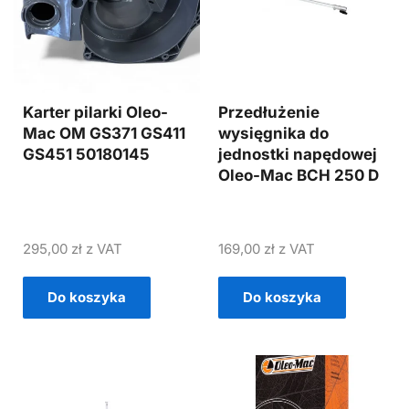
Karter pilarki Oleo-
Przedłużenie
Mac OM GS371 GS411
wysięgnika do
GS451 50180145
jednostki napędowej
Oleo-Mac BCH 250 D
295,00
zł
z VAT
169,00
zł
z VAT
Do koszyka
Do koszyka