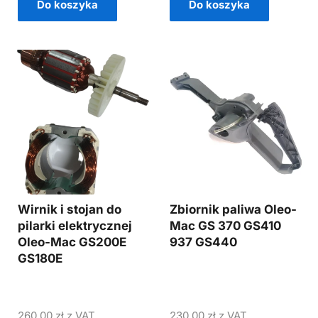
Do koszyka
Do koszyka
Wirnik i stojan do
Zbiornik paliwa Oleo-
pilarki elektrycznej
Mac GS 370 GS410
Oleo-Mac GS200E
937 GS440
GS180E
260,00
zł
z VAT
230,00
zł
z VAT