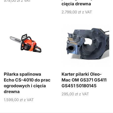
579,00
zł
z VAT
cięcia drewna
2.799,00
zł
z VAT
Pilarka spalinowa
Karter pilarki Oleo-
Echo CS-4010 do prac
Mac OM GS371 GS411
ogrodowych i cięcia
GS451 50180145
drewna
295,00
zł
z VAT
1.599,00
zł
z VAT