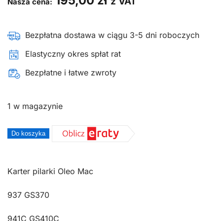
195,00
zł
z VAT
Nasza cena:
Bezpłatna dostawa w ciągu 3-5 dni roboczych
Elastyczny okres spłat rat
Bezpłatne i łatwe zwroty
1 w magazynie
ilość
Do koszyka
Karter
Oleo-
Mac
Karter pilarki Oleo Mac
GS370
937 GS370
937
GS410C
941C GS410C