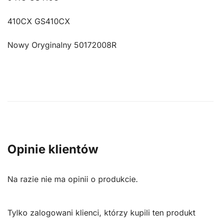
GS410CX
50172008R
410CX GS410CX
Nowy Oryginalny 50172008R
Opinie klientów
Na razie nie ma opinii o produkcie.
Tylko zalogowani klienci, którzy kupili ten produkt