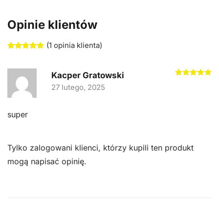
Mac
Opinie klientów
100ml
(
1
opinia klienta)
Oceniony
1
5.00
na 5 na podstawie
oceny klienta
O
Kacper Gratowski
27 lutego, 2025
super
Tylko zalogowani klienci, którzy kupili ten produkt
mogą napisać opinię.