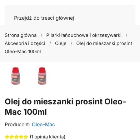
Przejdź do treści głównej
Strona główna
Pilarki łańcuchowe i okrzesywarki
Akcesoria i części
Oleje
Olej do mieszanki prosint
Oleo-Mac 100ml
Olej do mieszanki prosint Oleo-
Mac 100ml
Producent:
Oleo-Mac
(
1
opinia klienta)
Oceniony
1
5.00
na 5 na podstawie
oceny klienta