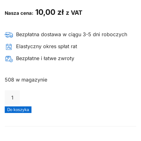
10,00
zł
z VAT
Nasza cena:
Bezpłatna dostawa w ciągu 3-5 dni roboczych
Elastyczny okres spłat rat
Bezpłatne i łatwe zwroty
508 w magazynie
ilość
Olej
Do koszyka
do
mieszanki
prosint
Oleo-