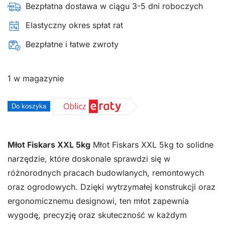
Bezpłatna dostawa w ciągu 3-5 dni roboczych
Elastyczny okres spłat rat
Bezpłatne i łatwe zwroty
1 w magazynie
ilość
Do koszyka
Młot
FISKARS
XXL
Młot Fiskars XXL 5kg
Młot Fiskars XXL 5kg to solidne
5kg
narzędzie, które doskonale sprawdzi się w
różnorodnych pracach budowlanych, remontowych
oraz ogrodowych. Dzięki wytrzymałej konstrukcji oraz
ergonomicznemu designowi, ten młot zapewnia
wygodę, precyzję oraz skuteczność w każdym