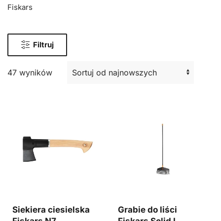
Fiskars
Filtruj
47 wyników
Siekiera ciesielska
Grabie do liści