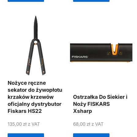
Nożyce ręczne
sekator do żywopłotu
krzaków krzewów
Ostrzałka Do Siekier i
oficjalny dystrybutor
Noży FISKARS
Fiskars HS22
Xsharp
135,00
zł
z VAT
68,00
zł
z VAT