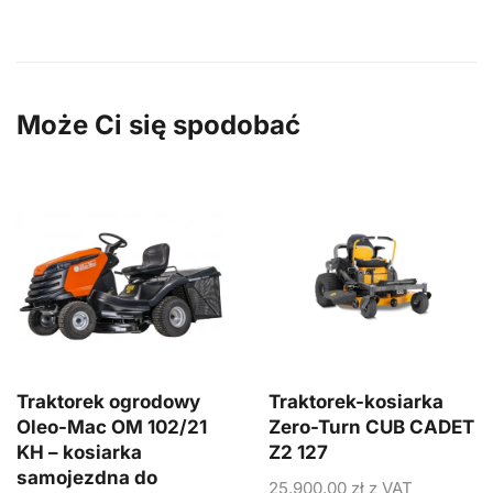
Może Ci się spodobać
Traktorek ogrodowy
Traktorek-kosiarka
Oleo-Mac OM 102/21
Zero-Turn CUB CADET
KH – kosiarka
Z2 127
samojezdna do
25.900,00
zł
z VAT