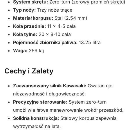
System skrętu:
Zero-turn (zerowy promień skrętu)
Typ noży:
Trzy noże tnące
Materiał korpusu:
Stal (2.54 mm)
Koła przednie:
11 x 4-5 cala
Koła tylne:
20 x 8-10 cala
Pojemność zbiornika paliwa:
13.25 litra
Waga:
269 kg
Cechy i Zalety
Zaawansowany silnik Kawasaki:
Gwarantuje
niezawodność i długowieczność.
Precyzyjne sterowanie:
System zero-turn
umożliwia łatwe manewrowanie wokół przeszkód.
Solidna konstrukcja:
Stalowy korpus zapewnia
wytrzymałość na lata.