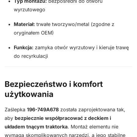
Typ montażu:
bezpośredni do otworu
wyrzutowego
Materiał:
trwałe tworzywo/metal (zgodne z
oryginałem OEM)
Funkcja:
zamyka otwór wyrzutowy i kieruje trawę
do recyrkulacji
Bezpieczeństwo i komfort
użytkowania
Zaślepka
196-749A678
została zaprojektowana tak,
aby
bezpiecznie współpracować z deckiem i
układem tnącym traktorka
. Montaż elementu nie
wymaga skomplikowanych narzędzi, a jego stabilne