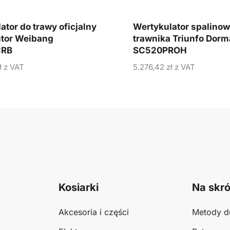
ator do trawy oficjalny
Wertykulator spalinow
utor Weibang
trawnika Triunfo Dorm
RB
SC520PROH
ł
z VAT
5.276,42
zł
z VAT
Kosiarki
Na skró
Akcesoria i części
Metody d