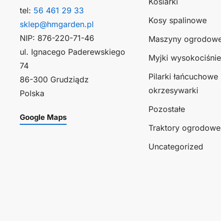
Kosiarki
tel:
56 461 29 33
Kosy spalinowe
sklep@hmgarden.pl
NIP: 876-220-71-46
Maszyny ogrodow
ul. Ignacego Paderewskiego
Myjki wysokociśni
74
Pilarki łańcuchowe 
86-300 Grudziądz
okrzesywarki
Polska
Pozostałe
Google Maps
Traktory ogrodowe
Uncategorized