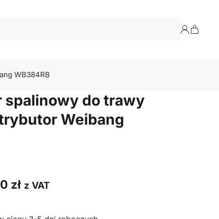
eibang WB384RB
 spalinowy do trawy
strybutor Weibang
00
zł
z VAT