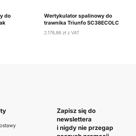
y do
Wertykulator spalinowy do
ak
trawnika Triunfo SC38ECOLC
2.178,86
zł
z VAT
ty
Zapisz się do
newslettera
ostawy
i nigdy nie przegap