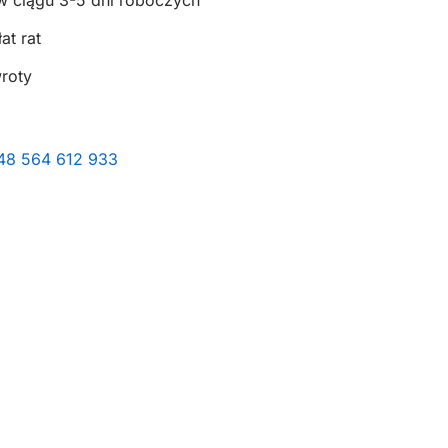
w ciągu 3-5 dni roboczych
at rat
wroty
+48 564 612 933