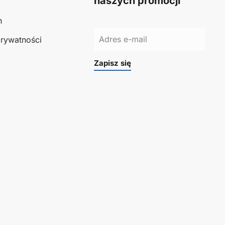
naszych promocji
n
prywatności
Zapisz się