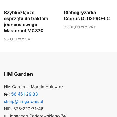
Szybkozłącze
Glebogryzarka
osprzętu do traktora
Cedrus GL03PRO-LC
jednoosiowego
3.300,00
zł
z VAT
Mastercut MC370
530,00
zł
z VAT
HM Garden
HM Garden - Marcin Hulewicz
tel:
56 461 29 33
sklep@hmgarden.pl
NIP: 876-220-71-46
ul. Ignacego Paderewskiego 74