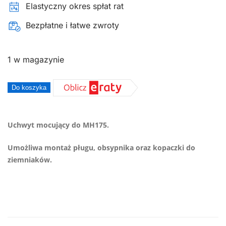
Elastyczny okres spłat rat
Bezpłatne i łatwe zwroty
1 w magazynie
ilość
Do koszyka
UCHWYT
MOCUJĄCY
Uchwyt mocujący do MH175.
DO
MH175
Umożliwa montaż pługu, obsypnika oraz kopaczki do
ziemniaków.