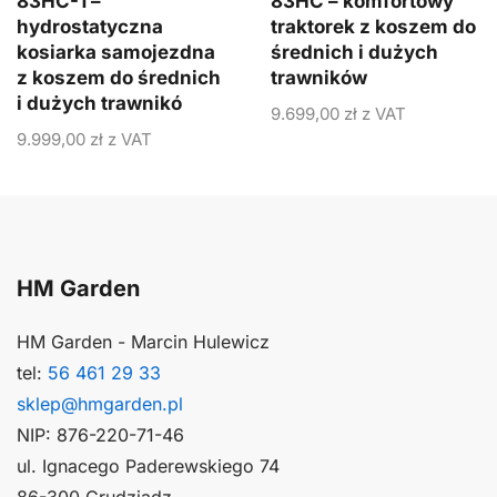
83HC-1 –
83HC – komfortowy
hydrostatyczna
traktorek z koszem do
kosiarka samojezdna
średnich i dużych
z koszem do średnich
trawników
i dużych trawnikó
9.699,00
zł
z VAT
9.999,00
zł
z VAT
HM Garden
HM Garden - Marcin Hulewicz
tel:
56 461 29 33
sklep@hmgarden.pl
NIP: 876-220-71-46
ul. Ignacego Paderewskiego 74
86-300 Grudziądz