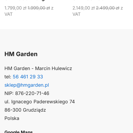
1.799,00
zł
1.999,00
zł
z
2.149,00
zł
2.499,00
zł
z
VAT
VAT
HM Garden
HM Garden - Marcin Hulewicz
tel:
56 461 29 33
sklep@hmgarden.pl
NIP: 876-220-71-46
ul. Ignacego Paderewskiego 74
86-300 Grudziądz
Polska
Google Maps