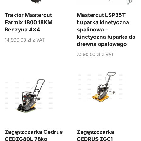
Traktor Mastercut
Mastercut LSP35T
Farmix 1800 18KM
Łuparka kinetyczna
Benzyna 4×4
spalinowa –
kinetyczna łuparka do
14.900,00
zł
z VAT
drewna opałowego
7.590,00
zł
z VAT
Zagęszczarka Cedrus
Zagęszczarka
CEDZG80L 78kg
CEDRUS ZG01