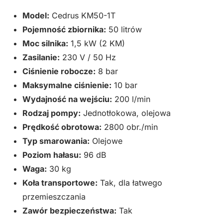
dystrybutor
Model:
Cedrus KM50-1T
Cedrus
Pojemność zbiornika:
50 litrów
KM50-
Moc silnika:
1,5 kW (2 KM)
1T
Zasilanie:
230 V / 50 Hz
Ciśnienie robocze:
8 bar
Maksymalne ciśnienie:
10 bar
Wydajność na wejściu:
200 l/min
Rodzaj pompy:
Jednotłokowa, olejowa
Prędkość obrotowa:
2800 obr./min
Typ smarowania:
Olejowe
Poziom hałasu:
96 dB
Waga:
30 kg
Koła transportowe:
Tak, dla łatwego
przemieszczania
Zawór bezpieczeństwa:
Tak