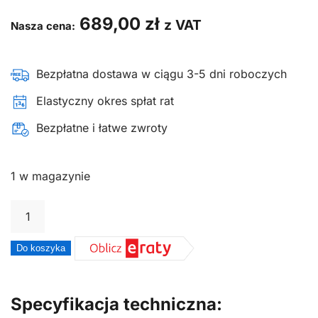
689,00
zł
z VAT
Nasza cena:
Bezpłatna dostawa w ciągu 3-5 dni roboczych
Elastyczny okres spłat rat
Bezpłatne i łatwe zwroty
1 w magazynie
ilość
Sprężarka
tłokowa
Do koszyka
kompresor
olejowy
Specyfikacja techniczna:
oficjalny