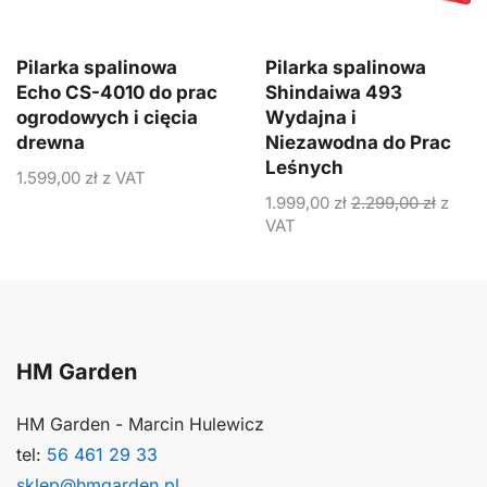
Pilarka spalinowa
Pilarka spalinowa
Echo CS-4010 do prac
Shindaiwa 493
ogrodowych i cięcia
Wydajna i
drewna
Niezawodna do Prac
Leśnych
1.599,00
zł
z VAT
1.999,00
zł
2.299,00
zł
z
VAT
HM Garden
HM Garden - Marcin Hulewicz
tel:
56 461 29 33
sklep@hmgarden.pl