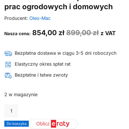
prac ogrodowych i domowych
Producent:
Oleo-Mac
854,00
zł
899,00
zł
z VAT
Nasza cena:
Bezpłatna dostawa w ciągu 3-5 dni roboczych
Elastyczny okres spłat rat
Bezpłatne i łatwe zwroty
2 w magazynie
ilość
Pilarka
spalinowa
Do koszyka