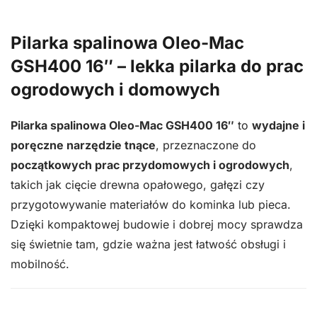
Oleo-
Mac
Pilarka spalinowa Oleo-Mac
GSH400
GSH400 16″ – lekka pilarka do prac
16″
ogrodowych i domowych
–
lekka
Pilarka spalinowa Oleo-Mac GSH400 16″
to
wydajne i
pilarka
poręczne narzędzie tnące
, przeznaczone do
do
początkowych prac przydomowych i ogrodowych
,
prac
takich jak cięcie drewna opałowego, gałęzi czy
ogrodowych
przygotowywanie materiałów do kominka lub pieca.
i
Dzięki kompaktowej budowie i dobrej mocy sprawdza
domowych
się świetnie tam, gdzie ważna jest łatwość obsługi i
mobilność.