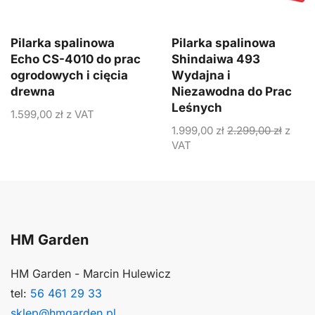
Pilarka spalinowa
Pilarka spalinowa
Echo CS-4010 do prac
Shindaiwa 493
ogrodowych i cięcia
Wydajna i
drewna
Niezawodna do Prac
Leśnych
1.599,00
zł
z VAT
1.999,00
zł
2.299,00
zł
z
VAT
HM Garden
HM Garden - Marcin Hulewicz
tel:
56 461 29 33
sklep@hmgarden.pl