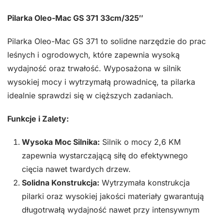
spalinowa
Pilarka Oleo-Mac GS 371 33cm/325″
przycinarka
do
Pilarka Oleo-Mac GS 371 to solidne narzędzie do prac
drewna
leśnych i ogrodowych, które zapewnia wysoką
autoryzowany
wydajność oraz trwałość. Wyposażona w silnik
dealer
wysokiej mocy i wytrzymałą prowadnicę, ta pilarka
Oleo-
idealnie sprawdzi się w cięższych zadaniach.
Mac
GS
Funkcje i Zalety:
371
Wysoka Moc Silnika:
Silnik o mocy 2,6 KM
33cm/325"
zapewnia wystarczającą siłę do efektywnego
cięcia nawet twardych drzew.
Solidna Konstrukcja:
Wytrzymała konstrukcja
pilarki oraz wysokiej jakości materiały gwarantują
długotrwałą wydajność nawet przy intensywnym