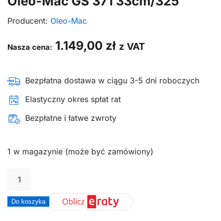
Oleo-Mac GS 371 33cm/325″
Producent:
Oleo-Mac
1.149,00
zł
z VAT
Nasza cena:
Bezpłatna dostawa w ciągu 3-5 dni roboczych
Elastyczny okres spłat rat
Bezpłatne i łatwe zwroty
1 w magazynie (może być zamówiony)
ilość
Pilarka
łańcuchowa
Do koszyka
piła