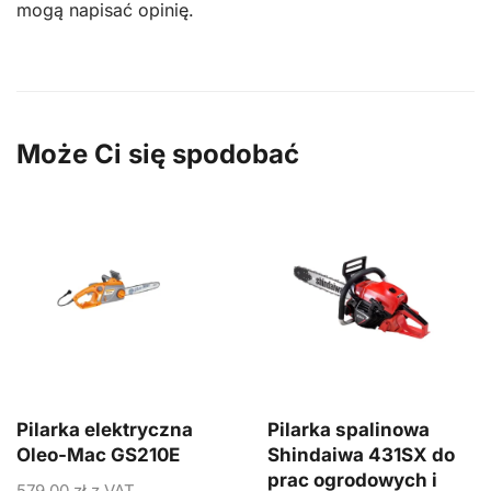
mogą napisać opinię.
Może Ci się spodobać
Pilarka elektryczna
Pilarka spalinowa
Oleo-Mac GS210E
Shindaiwa 431SX do
prac ogrodowych i
579,00
zł
z VAT