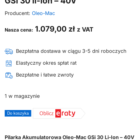
GSi 30 li-ion – 40V
Producent:
Oleo-Mac
1.079,00
zł
z VAT
Nasza cena:
Bezpłatna dostawa w ciągu 3-5 dni roboczych
Elastyczny okres spłat rat
Bezpłatne i łatwe zwroty
1 w magazynie
ilość
Do koszyka
Pilarka
akumulatorowa
przycinarka
Pilarka Akumulatorowa Oleo-Mac GSi 30 Li-Ion – 40V