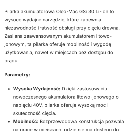
do
Pilarka akumulatorowa Oleo-Mac GSi 30 Li-Ion to
drewna
wysoce wydajne narzędzie, które zapewnia
autoryzowany
niezawodność i łatwość obsługi przy cięciu drewna.
dealer
Zasilana zaawansowanym akumulatorem litowo-
Oleo-
jonowym, ta pilarka oferuje mobilność i wygodę
Mac
użytkowania, nawet w miejscach bez dostępu do
GSi
prądu.
30
li-
Parametry:
ion
–
Wysoka Wydajność:
Dzięki zastosowaniu
40V
nowoczesnego akumulatora litowo-jonowego o
napięciu 40V, pilarka oferuje wysoką moc i
skuteczność cięcia.
Mobilność:
Bezprzewodowa konstrukcja pozwala
na pracę w miejscach, gdzie nie ma dostępu do