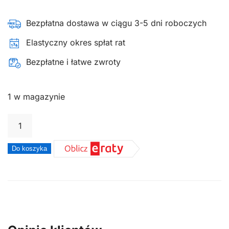
Bezpłatna dostawa w ciągu 3-5 dni roboczych
Elastyczny okres spłat rat
Bezpłatne i łatwe zwroty
1 w magazynie
ilość
Pasek
traktorka
Do koszyka
Cub
Cadet
XT1
QR106