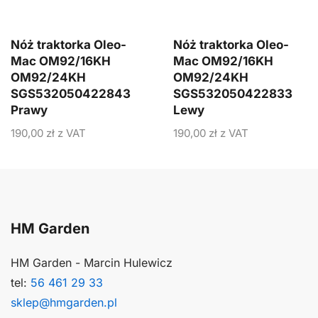
Nóż traktorka Oleo-
Nóż traktorka Oleo-
Mac OM92/16KH
Mac OM92/16KH
OM92/24KH
OM92/24KH
SGS532050422843
SGS532050422833
Prawy
Lewy
190,00
zł
z VAT
190,00
zł
z VAT
HM Garden
HM Garden - Marcin Hulewicz
tel:
56 461 29 33
sklep@hmgarden.pl