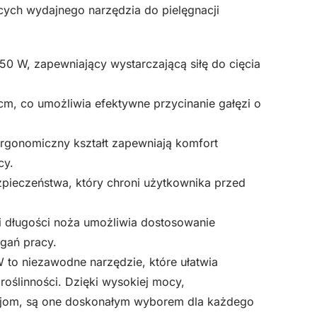
ych wydajnego narzędzia do pielęgnacji
dystrybutor
IKRA
IHT
0 W, zapewniający wystarczającą siłę do cięcia
550W
cm, co umożliwia efektywne przycinanie gałęzi o
rgonomiczny kształt zapewniają komfort
cy.
ieczeństwa, który chroni użytkownika przed
i długości noża umożliwia dostosowanie
gań pracy.
to niezawodne narzędzie, które ułatwia
roślinności. Dzięki wysokiej mocy,
cjom, są one doskonałym wyborem dla każdego