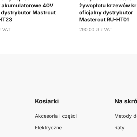
 akumulatorowe 40V
żywopłotu krzewów k
y dystrybutor Mastrcut
oficjalny dystrybutor
HT23
Mastercut RU-HT01
 VAT
290,00
zł
z VAT
Kosiarki
Na skró
Akcesoria i części
Metody d
Elektryczne
Raty