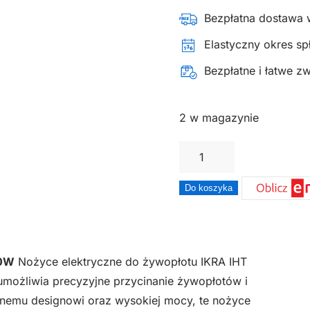
Bezpłatna dostawa 
Elastyczny okres spł
Bezpłatne i łatwe z
2 w magazynie
ilość
Nożyce
elektryczne
Do koszyka
sekator
do
żywopłotu
50W
Nożyce elektryczne do żywopłotu IKRA IHT
krzaków
możliwia precyzyjne przycinanie żywopłotów i
krzewów
cznemu designowi oraz wysokiej mocy, te nożyce
oficjalny