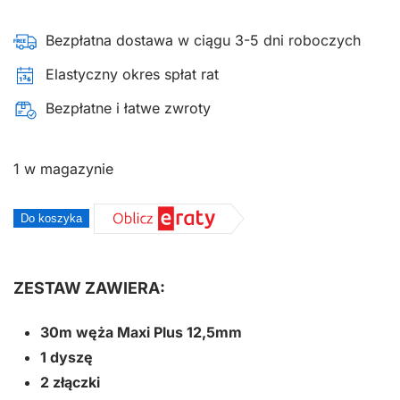
Bezpłatna dostawa w ciągu 3-5 dni roboczych
Elastyczny okres spłat rat
Bezpłatne i łatwe zwroty
1 w magazynie
ilość
Do koszyka
Bęben
kompaktowy
z
ZESTAW ZAWIERA:
wężem
30m węża Maxi Plus 12,5mm
Hozelock
1 dyszę
30M
2 złączki
2416