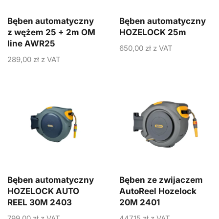
Bęben automatyczny
Bęben automatyczny
z wężem 25 + 2m OM
HOZELOCK 25m
line AWR25
650,00
zł
z VAT
289,00
zł
z VAT
Bęben automatyczny
Bęben ze zwijaczem
HOZELOCK AUTO
AutoReel Hozelock
REEL 30M 2403
20M 2401
799,00
zł
z VAT
447,15
zł
z VAT