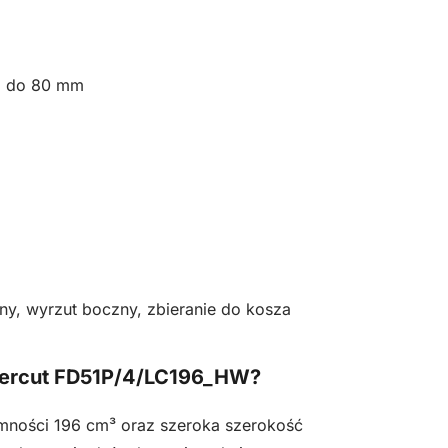
m do 80 mm
lny, wyrzut boczny, zbieranie do kosza
tercut FD51P/4/LC196_HW?
jemności 196 cm³ oraz szeroka szerokość