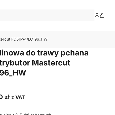
astercut FD51P/4/LC196_HW
linowa do trawy pchana
strybutor Mastercut
196_HW
00
zł
z VAT