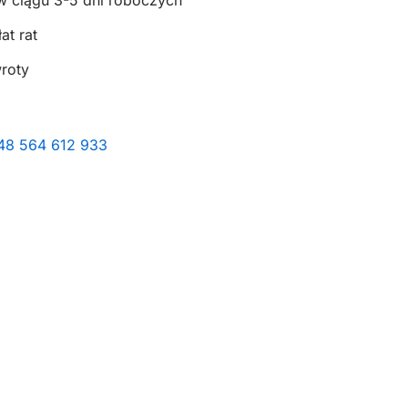
w ciągu 3-5 dni roboczych
at rat
wroty
+48 564 612 933