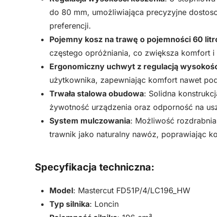
do 80 mm, umożliwiająca precyzyjne dostoso
preferencji.
Pojemny kosz na trawę o pojemności 60 lit
częstego opróżniania, co zwiększa komfort i
Ergonomiczny uchwyt z regulacją wysokośc
użytkownika, zapewniając komfort nawet pod
Trwała stalowa obudowa
: Solidna konstrukcj
żywotność urządzenia oraz odporność na us
System mulczowania
: Możliwość rozdrabnia
trawnik jako naturalny nawóz, poprawiając k
Specyfikacja techniczna:
Model
: Mastercut FD51P/4/LC196_HW
Typ silnika
: Loncin