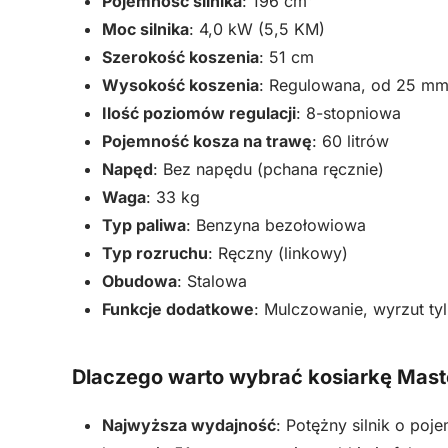
Pojemność silnika
: 196 cm³
Moc silnika
: 4,0 kW (5,5 KM)
Szerokość koszenia
: 51 cm
Wysokość koszenia
: Regulowana, od 25 m
Ilość poziomów regulacji
: 8-stopniowa
Pojemność kosza na trawę
: 60 litrów
Napęd
: Bez napędu (pchana ręcznie)
Waga
: 33 kg
Typ paliwa
: Benzyna bezołowiowa
Typ rozruchu
: Ręczny (linkowy)
Obudowa
: Stalowa
Funkcje dodatkowe
: Mulczowanie, wyrzut ty
Dlaczego warto wybrać kosiarkę Mas
Najwyższa wydajność
: Potężny silnik o po