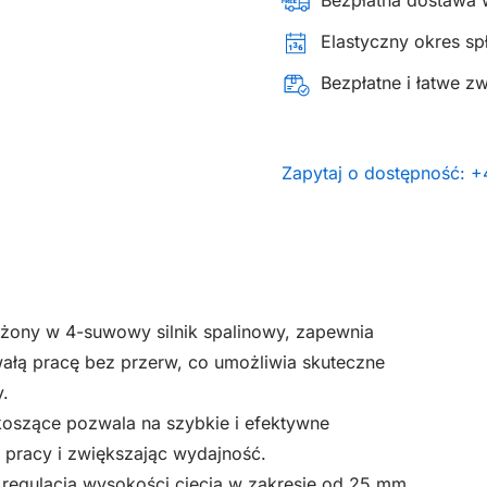
Bezpłatna dostawa 
Elastyczny okres spł
Bezpłatne i łatwe z
Zapytaj o dostępność: 
żony w 4-suwowy silnik spalinowy, zapewnia
ałą pracę bez przerw, co umożliwia skuteczne
y.
 koszące pozwala na szybkie i efektywne
 pracy i zwiększając wydajność.
 regulacja wysokości cięcia w zakresie od 25 mm