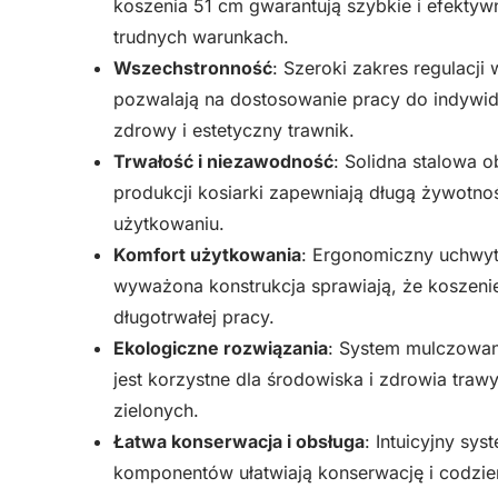
koszenia 51 cm gwarantują szybkie i efekty
trudnych warunkach.
Wszechstronność
: Szeroki zakres regulacj
pozwalają na dostosowanie pracy do indywidu
zdrowy i estetyczny trawnik.
Trwałość i niezawodność
: Solidna stalowa 
produkcji kosiarki zapewniają długą żywotn
użytkowaniu.
Komfort użytkowania
: Ergonomiczny uchwyt
wyważona konstrukcja sprawiają, że koszeni
długotrwałej pracy.
Ekologiczne rozwiązania
: System mulczowan
jest korzystne dla środowiska i zdrowia traw
zielonych.
Łatwa konserwacja i obsługa
: Intuicyjny sy
komponentów ułatwiają konserwację i codzien