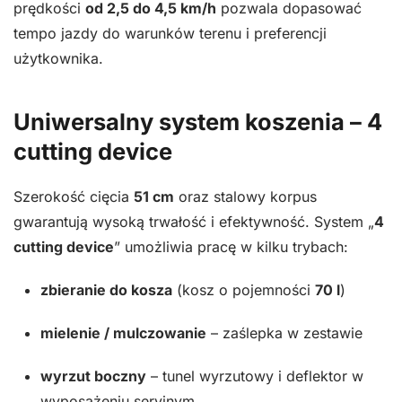
prędkości
od 2,5 do 4,5 km/h
pozwala dopasować
tempo jazdy do warunków terenu i preferencji
użytkownika.
Uniwersalny system koszenia – 4
cutting device
Szerokość cięcia
51 cm
oraz stalowy korpus
gwarantują wysoką trwałość i efektywność. System „
4
cutting device
” umożliwia pracę w kilku trybach:
zbieranie do kosza
(kosz o pojemności
70 l
)
mielenie / mulczowanie
– zaślepka w zestawie
wyrzut boczny
– tunel wyrzutowy i deflektor w
wyposażeniu seryjnym