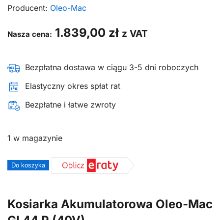
Producent:
Oleo-Mac
1.839,00
zł
z VAT
Nasza cena:
Bezpłatna dostawa w ciągu 3-5 dni roboczych
Elastyczny okres spłat rat
Bezpłatne i łatwe zwroty
1 w magazynie
ilość
Do koszyka
Kosiarka
akumulatorowa
Kosiarka Akumulatorowa Oleo-Mac
elektryczna
do