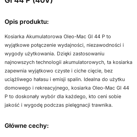
GI 44 P (40V)
trawy
autoryzowany
Opis produktu:
dealer
OLEO-
Kosiarka Akumulatorowa Oleo-Mac GI 44 P to
MAC
wyjątkowe połączenie wydajności, niezawodności i
GI
wygody użytkowania. Dzięki zastosowaniu
44
najnowszych technologii akumulatorowych, ta kosiarka
P
zapewnia wyjątkowo czyste i ciche cięcie, bez
(40V)
uciążliwego hałasu i emisji spalin. Idealna do użytku
domowego i rekreacyjnego, kosiarka Oleo-Mac GI 44
P to doskonały wybór dla każdego, kto ceni sobie
jakość i wygodę podczas pielęgnacji trawnika.
Główne cechy: