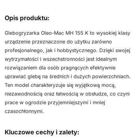
kultywator
Emak
Opis produktu:
Oleo
Mac
Glebogryzarka Oleo-Mac MH 155 K to wysokiej klasy
MH
urządzenie przeznaczone do użytku zarówno
155
profesjonalnego, jak i hobbystycznego. Dzięki swojej
K
wytrzymałości i wszechstronności jest idealnym
rozwiązaniem dla osób pragnących efektywnie
uprawiać glebę na średnich i dużych powierzchniach.
Ten model charakteryzuje się wyjątkową mocą,
niezawodnością oraz łatwością w obsłudze, co czyni
prace w ogrodzie przyjemniejszymi i mniej
czasochłonnymi.
Kluczowe cechy i zalety: