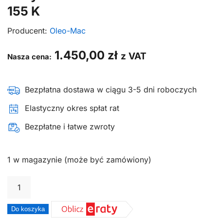
155 K
Producent:
Oleo-Mac
1.450,00
zł
z VAT
Nasza cena:
Bezpłatna dostawa w ciągu 3-5 dni roboczych
Elastyczny okres spłat rat
Bezpłatne i łatwe zwroty
1 w magazynie (może być zamówiony)
ilość
Glebogryzarka
spalinowa
Do koszyka