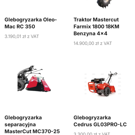
Glebogryzarka Oleo-
Traktor Mastercut
Mac RC 350
Farmix 1800 18KM
Benzyna 4×4
3.190,01
zł
z VAT
14.900,00
zł
z VAT
Glebogryzarka
Glebogryzarka
separacyjna
Cedrus GL03PRO-LC
MasterCut MC370-25
3.300,00
zł
z VAT