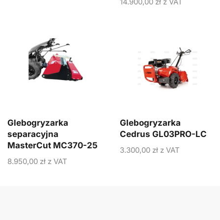
14.900,00
zł
z VAT
Glebogryzarka
Glebogryzarka
separacyjna
Cedrus GL03PRO-LC
MasterCut MC370-25
3.300,00
zł
z VAT
8.950,00
zł
z VAT