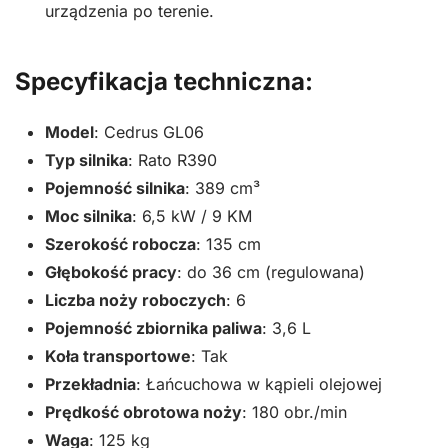
urządzenia po terenie.
Specyfikacja techniczna:
Model
: Cedrus GL06
Typ silnika
: Rato R390
Pojemność silnika
: 389 cm³
Moc silnika
: 6,5 kW / 9 KM
Szerokość robocza
: 135 cm
Głębokość pracy
: do 36 cm (regulowana)
Liczba noży roboczych
: 6
Pojemność zbiornika paliwa
: 3,6 L
Koła transportowe
: Tak
Przekładnia
: Łańcuchowa w kąpieli olejowej
Prędkość obrotowa noży
: 180 obr./min
Waga
: 125 kg