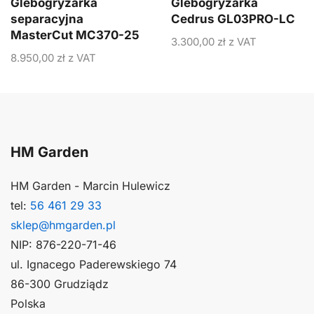
Glebogryzarka
Glebogryzarka
separacyjna
Cedrus GL03PRO-LC
MasterCut MC370-25
3.300,00
zł
z VAT
8.950,00
zł
z VAT
HM Garden
HM Garden - Marcin Hulewicz
tel:
56 461 29 33
sklep@hmgarden.pl
NIP: 876-220-71-46
ul. Ignacego Paderewskiego 74
86-300 Grudziądz
Polska