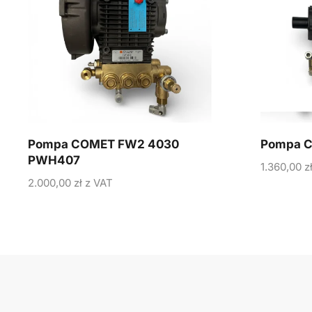
Pompa COMET FW2 4030
Pompa C
PWH407
1.360,00
z
2.000,00
zł
z VAT