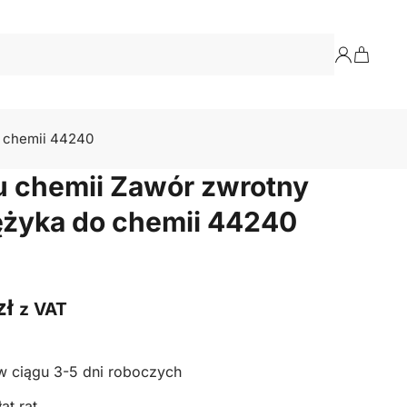
 chemii 44240
u chemii Zawór zwrotny
żyka do chemii 44240
zł
z VAT
w ciągu 3-5 dni roboczych
at rat