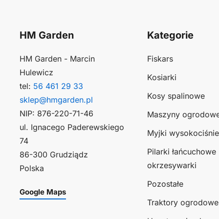
HM Garden
Kategorie
HM Garden - Marcin
Fiskars
Hulewicz
Kosiarki
tel:
56 461 29 33
Kosy spalinowe
sklep@hmgarden.pl
NIP: 876-220-71-46
Maszyny ogrodow
ul. Ignacego Paderewskiego
Myjki wysokociśni
74
Pilarki łańcuchowe 
86-300 Grudziądz
okrzesywarki
Polska
Pozostałe
Google Maps
Traktory ogrodowe