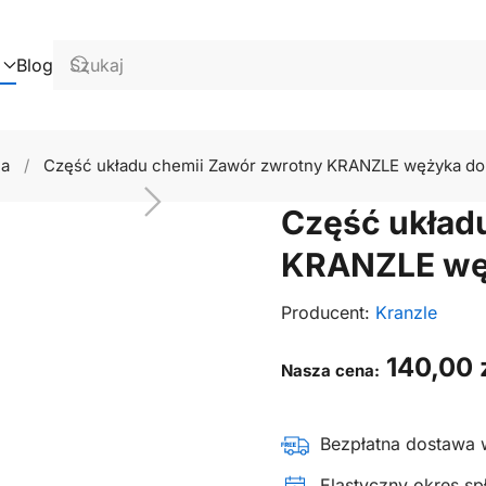
Blog
ia
Część układu chemii Zawór zwrotny KRANZLE wężyka do
Część układ
KRANZLE wę
Producent:
Kranzle
140,00
Nasza cena:
Bezpłatna dostawa 
Elastyczny okres spł