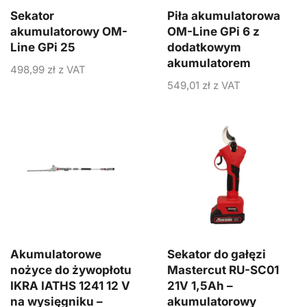
Sekator
Piła akumulatorowa
akumulatorowy OM-
OM-Line GPi 6 z
Line GPi 25
dodatkowym
akumulatorem
498,99
zł
z VAT
549,01
zł
z VAT
Akumulatorowe
Sekator do gałęzi
nożyce do żywopłotu
Mastercut RU-SC01
IKRA IATHS 1241 12 V
21V 1,5Ah –
na wysięgniku –
akumulatorowy