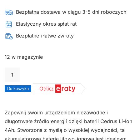
Bezpłatna dostawa w ciągu 3-5 dni roboczych
Elastyczny okres spłat rat
Bezpłatne i łatwe zwroty
12 w magazynie
ilość
Bateria
Cedrus
Do koszyka
Li-
Ion
Zapewnij swoim urządzeniom niezawodne i
4Ah
długotrwałe źródło energii dzięki baterii Cedrus Li-Ion
4Ah. Stworzona z myślą o wysokiej wydajności, ta
akumulatorowa bateria litowo-jonowa jest idealnym