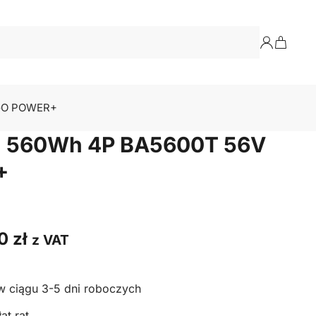
EGO POWER+
Ah 560Wh 4P BA5600T 56V
+
00
zł
z VAT
w ciągu 3-5 dni roboczych
at rat