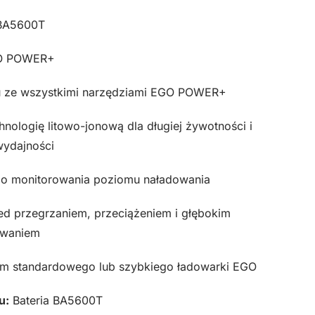
A5600T
 POWER+
 ze wszystkimi narzędziami EGO POWER+
ologię litowo-jonową dla długiej żywotności i
wydajności
go monitorowania poziomu naładowania
 przegrzaniem, przeciążeniem i głębokim
owaniem
em standardowego lub szybkiego ładowarki EGO
u:
Bateria BA5600T