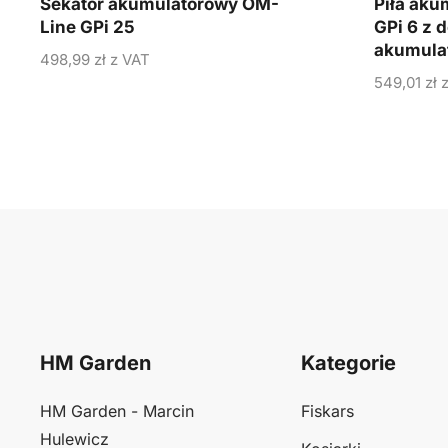
Sekator akumulatorowy OM-
Piła aku
Line GPi 25
GPi 6 z
akumula
498,99
zł
z VAT
549,01
zł
z
HM Garden
Kategorie
HM Garden - Marcin
Fiskars
Hulewicz