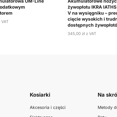
mulatorowa OM-Line
Akumulatorowe nożyc
 dodatkowym
żywopłotu IKRA IATHS 
torem
V na wysięgniku – pre
cięcie wysokich i trud
 VAT
dostępnych żywopłot
345,00
zł
z VAT
Kosiarki
Na skró
Akcesoria i części
Metody d