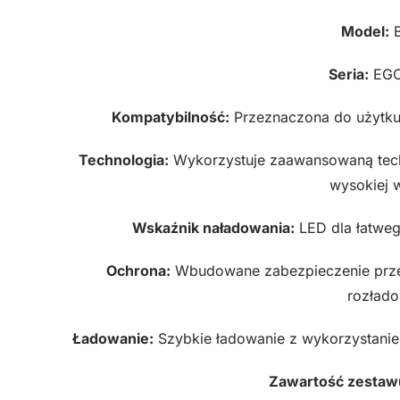
Model:
B
Seria:
EGO
Kompatybilność:
Przeznaczona do użytku
Technologia:
Wykorzystuje zaawansowaną techn
wysokiej 
Wskaźnik naładowania:
LED dla łatwe
Ochrona:
Wbudowane zabezpieczenie przed
rozład
Ładowanie:
Szybkie ładowanie z wykorzystani
Zawartość zestaw