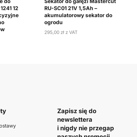
e do
Sekator do gałęzi Mastercut
1241 12
RU-SC01 21V 1,5Ah –
cyzyjne
akumulatorowy sekator do
no
ogrodu
ów
295,00
zł
z VAT
ty
Zapisz się do
newslettera
ostawy
i nigdy nie przegap
naszych promocji