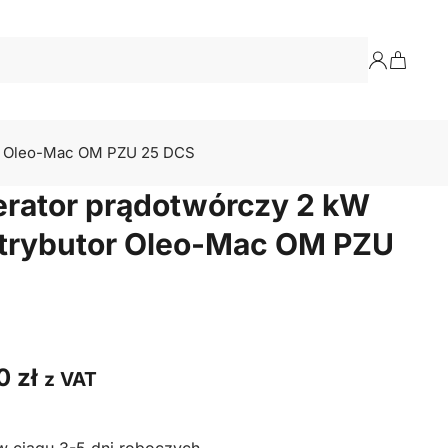
tor Oleo-Mac OM PZU 25 DCS
erator prądotwórczy 2 kW
ystrybutor Oleo-Mac OM PZU
00
zł
z VAT