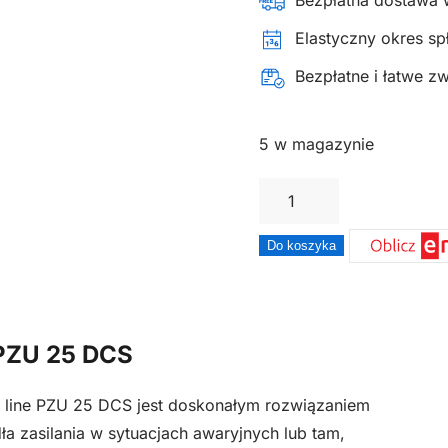
Bezpłatna dostawa 
Elastyczny okres spł
Bezpłatne i łatwe z
5 w magazynie
ilość
Agregat
generator
Do koszyka
prądotwórczy
2
kW
 PZU 25 DCS
oficjalny
dystrybutor
 line PZU 25 DCS jest doskonałym rozwiązaniem
Oleo-
ła zasilania w sytuacjach awaryjnych lub tam,
Mac