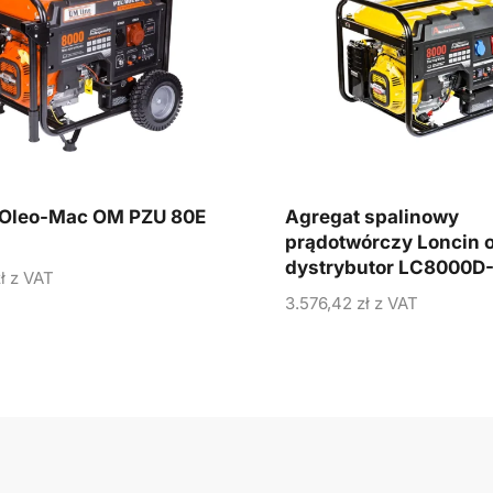
 Oleo-Mac OM PZU 80E
Agregat spalinowy
prądotwórczy Loncin o
dystrybutor LC8000D
ł
z VAT
3.576,42
zł
z VAT