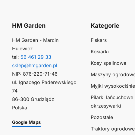
HM Garden
Kategorie
HM Garden - Marcin
Fiskars
Hulewicz
Kosiarki
tel:
56 461 29 33
Kosy spalinowe
sklep@hmgarden.pl
NIP: 876-220-71-46
Maszyny ogrodow
ul. Ignacego Paderewskiego
Myjki wysokociśni
74
Pilarki łańcuchowe 
86-300 Grudziądz
okrzesywarki
Polska
Pozostałe
Google Maps
Traktory ogrodowe