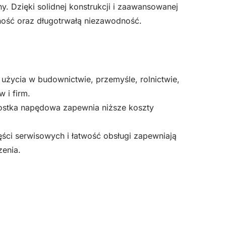
ny. Dzięki solidnej konstrukcji i zaawansowanej
OM
ność oraz długotrwałą niezawodność.
PZU
25
DCS
o użycia w budownictwie, przemyśle, rolnictwie,
 i firm.
ostka napędowa zapewnia niższe koszty
ęści serwisowych i łatwość obsługi zapewniają
zenia.