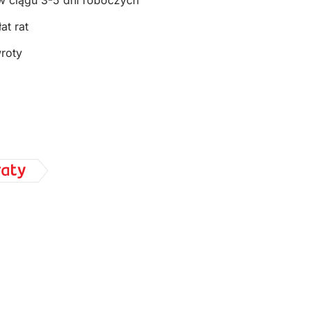
w ciągu 3-5 dni roboczych
at rat
wroty