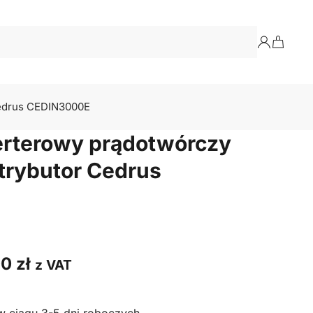
Cedrus CEDIN3000E
erterowy prądotwórczy
strybutor Cedrus
E
00
zł
z VAT