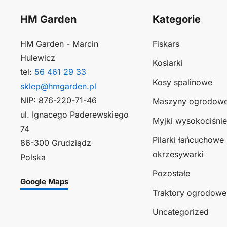
HM Garden
Kategorie
HM Garden - Marcin
Fiskars
Hulewicz
Kosiarki
tel:
56 461 29 33
Kosy spalinowe
sklep@hmgarden.pl
NIP: 876-220-71-46
Maszyny ogrodow
ul. Ignacego Paderewskiego
Myjki wysokociśni
74
Pilarki łańcuchowe 
86-300 Grudziądz
okrzesywarki
Polska
Pozostałe
Google Maps
Traktory ogrodowe
Uncategorized