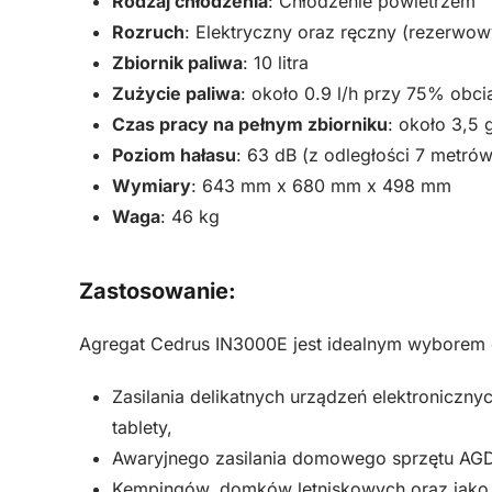
Rodzaj chłodzenia
: Chłodzenie powietrzem
Rozruch
: Elektryczny oraz ręczny (rezerwow
Zbiornik paliwa
: 10 litra
Zużycie paliwa
: około 0.9 l/h przy 75% obci
Czas pracy na pełnym zbiorniku
: około 3,5 
Poziom hałasu
: 63 dB (z odległości 7 metrów
Wymiary
: 643 mm x 680 mm x 498 mm
Waga
: 46 kg
Zastosowanie:
Agregat Cedrus IN3000E jest idealnym wyborem 
Zasilania delikatnych urządzeń elektronicznych
tablety,
Awaryjnego zasilania domowego sprzętu AG
Kempingów, domków letniskowych oraz jako p