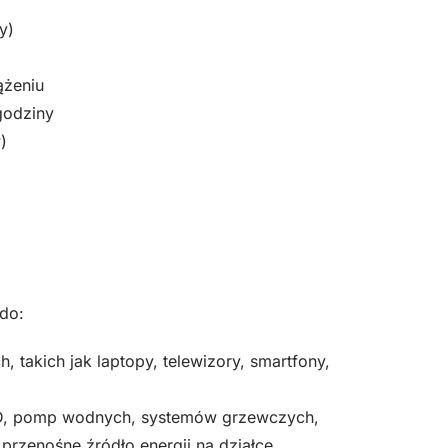
y)
ążeniu
godziny
)
do:
, takich jak laptopy, telewizory, smartfony,
D, pomp wodnych, systemów grzewczych,
rzenośne źródło energii na działce,