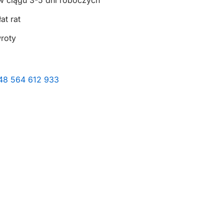
w ciągu 3-5 dni roboczych
at rat
wroty
+48 564 612 933