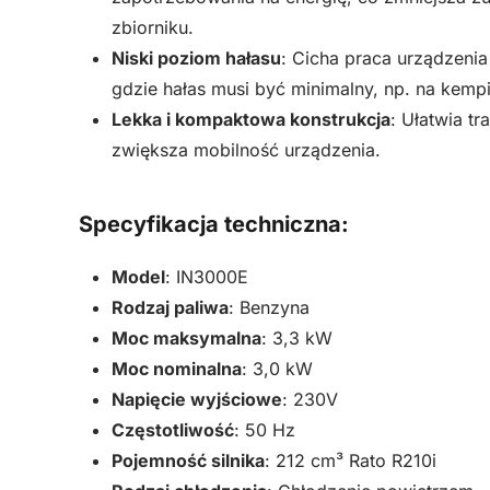
zbiorniku.
Niski poziom hałasu
: Cicha praca urządzenia
gdzie hałas musi być minimalny, np. na kem
Lekka i kompaktowa konstrukcja
: Ułatwia t
zwiększa mobilność urządzenia.
Specyfikacja techniczna:
Model
: IN3000E
Rodzaj paliwa
: Benzyna
Moc maksymalna
: 3,3 kW
Moc nominalna
: 3,0 kW
Napięcie wyjściowe
: 230V
Częstotliwość
: 50 Hz
Pojemność silnika
: 212 cm³ Rato R210i