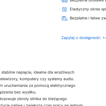
Bezpłatna dostawa 
Elastyczny okres spł
Bezpłatne i łatwe z
Zapytaj o dostępność: 
 stabilne napięcie, idealne dla wrażliwych
 telewizory, komputery czy systemy audio.
em uruchamiania za pomocą elektrycznego
ądzenia bez wysiłku.
tosowuje obroty silnika do bieżącego
życie paliwa i zwiększa czas pracy na jednym