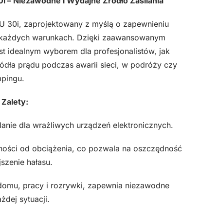
 – Niezawodne i Wydajne Źródło Zasilania
 30i, zaprojektowany z myślą o zapewnieniu
 każdych warunkach. Dzięki zaawansowanym
est idealnym wyborem dla profesjonalistów, jak
dła prądu podczas awarii sieci, w podróży czy
pingu.
 Zalety:
anie dla wrażliwych urządzeń elektronicznych.
ości od obciążenia, co pozwala na oszczędność
jszenie hałasu.
domu, pracy i rozrywki, zapewnia niezawodne
żdej sytuacji.