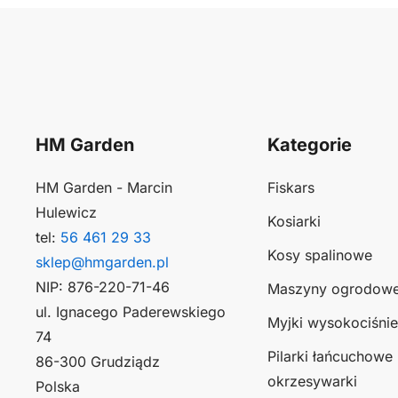
HM Garden
Kategorie
HM Garden - Marcin
Fiskars
Hulewicz
Kosiarki
tel:
56 461 29 33
Kosy spalinowe
sklep@hmgarden.pl
NIP: 876-220-71-46
Maszyny ogrodow
ul. Ignacego Paderewskiego
Myjki wysokociśni
74
Pilarki łańcuchowe 
86-300 Grudziądz
okrzesywarki
Polska