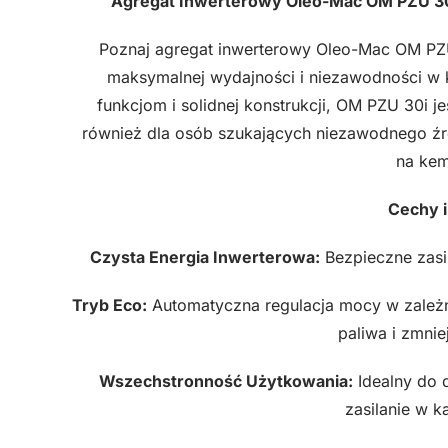
Agregat Inwerterowy Oleo-Mac OM PZU 30i
Poznaj agregat inwerterowy Oleo-Mac OM PZU
maksymalnej wydajności i niezawodności w
funkcjom i solidnej konstrukcji, OM PZU 30i j
również dla osób szukających niezawodnego źró
na kem
Cechy i
Czysta Energia Inwerterowa:
Bezpieczne zasil
Tryb Eco:
Automatyczna regulacja mocy w zależn
paliwa i zmnie
Wszechstronność Użytkowania:
Idealny do 
zasilanie w ka