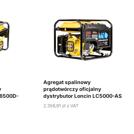
Agregat spalinowy
y
prądotwórczy oficjalny
C6500D-
dystrybutor Loncin LC5000-AS
2.356,91
zł
z VAT