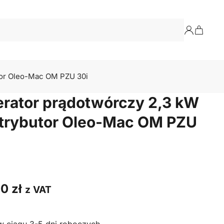
utor Oleo-Mac OM PZU 30i
erator prądotwórczy 2,3 kW
ystrybutor Oleo-Mac OM PZU
00
zł
z VAT