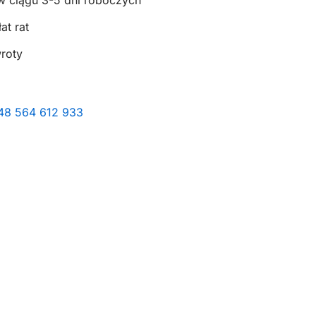
w ciągu 3-5 dni roboczych
at rat
wroty
+48 564 612 933