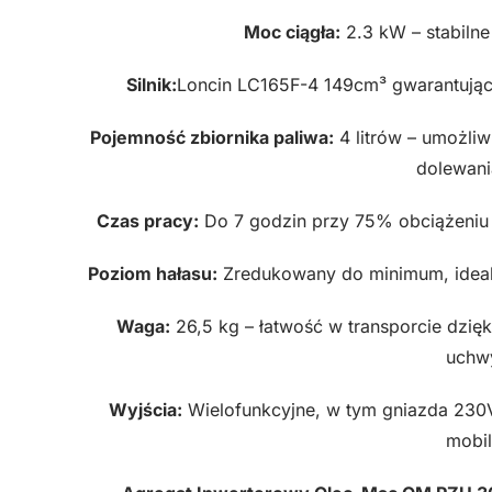
Moc ciągła:
2.3 kW – stabilne
Silnik:
Loncin LC165F-4 149cm³ gwarantując
Pojemność zbiornika paliwa:
4 litrów – umożliw
dolewani
Czas pracy:
Do 7 godzin przy 75% obciążeniu –
Poziom hałasu:
Zredukowany do minimum, idealn
Waga:
26,5 kg – łatwość w transporcie dz
uchw
Wyjścia:
Wielofunkcyjne, w tym gniazda 230V
mobil