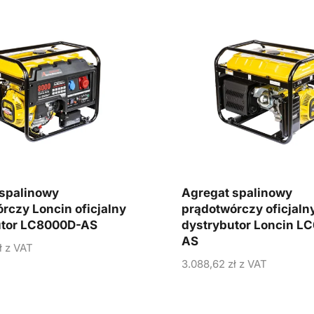
spalinowy
Agregat spalinowy
rczy Loncin oficjalny
prądotwórczy oficjaln
utor LC8000D-AS
dystrybutor Loncin L
AS
ł
z VAT
3.088,62
zł
z VAT