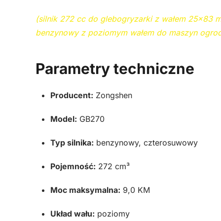
(silnik 272 cc do glebogryzarki z wałem 25×83 mm
benzynowy z poziomym wałem do maszyn ogrod
Parametry techniczne
Producent:
Zongshen
Model:
GB270
Typ silnika:
benzynowy, czterosuwowy
Pojemność:
272 cm³
Moc maksymalna:
9,0 KM
Układ wału:
poziomy