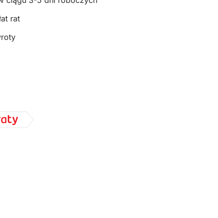
w ciągu 3-5 dni roboczych
at rat
wroty