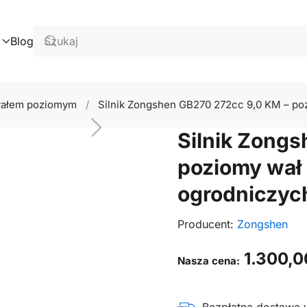
Blog
wałem poziomym
Silnik Zongshen GB270 272cc 9,0 KM – p
Silnik Zong
poziomy wał
ogrodniczyc
Producent:
Zongshen
1.300,
Nasza cena: