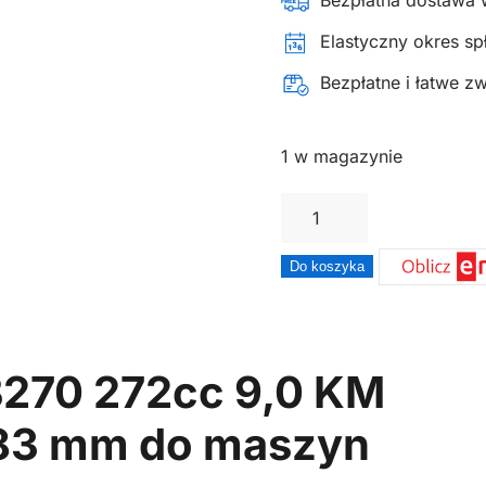
Bezpłatna dostawa 
Elastyczny okres spł
Bezpłatne i łatwe z
1 w magazynie
ilość
Silnik
Zongshen
Do koszyka
GB270
272cc
9,0
B270 272cc 9,0 KM
KM
–
×83 mm do maszyn
poziomy
wał