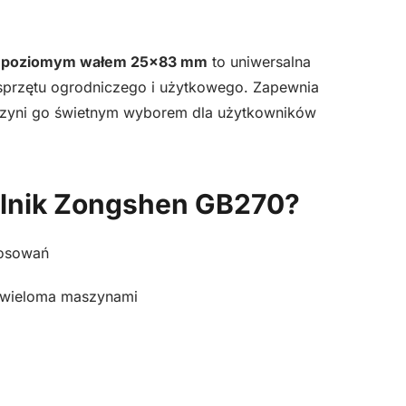
25×83
mm
z poziomym wałem 25×83 mm
to uniwersalna
do
 sprzętu ogrodniczego i użytkowego. Zapewnia
maszyn
 czyni go świetnym wyborem dla użytkowników
ogrodniczych
ilnik Zongshen GB270?
tosowań
 wieloma maszynami