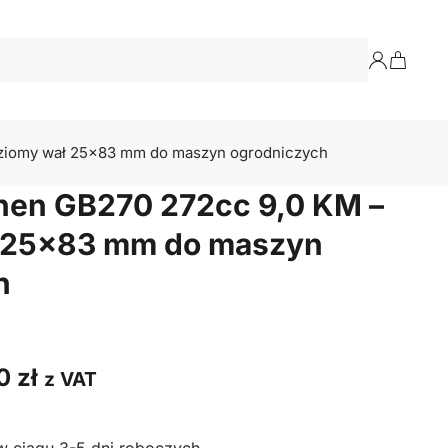
oziomy wał 25×83 mm do maszyn ogrodniczych
shen GB270 272cc 9,0 KM –
 25×83 mm do maszyn
h
00
zł
z VAT