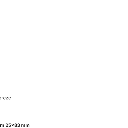
órcze
em 25×83 mm