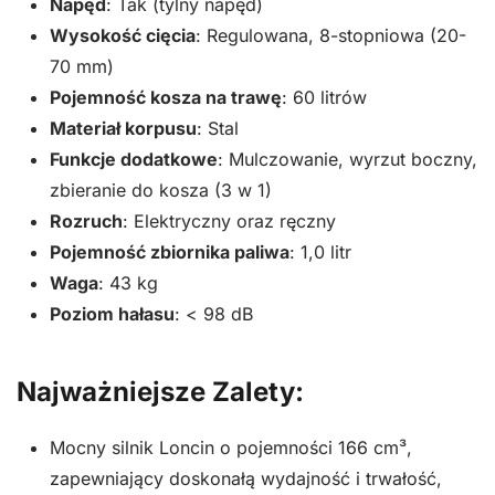
Napęd
: Tak (tylny napęd)
Wysokość cięcia
: Regulowana, 8-stopniowa (20-
70 mm)
Pojemność kosza na trawę
: 60 litrów
Materiał korpusu
: Stal
Funkcje dodatkowe
: Mulczowanie, wyrzut boczny,
zbieranie do kosza (3 w 1)
Rozruch
: Elektryczny oraz ręczny
Pojemność zbiornika paliwa
: 1,0 litr
Waga
: 43 kg
Poziom hałasu
: < 98 dB
Najważniejsze Zalety:
Mocny silnik Loncin o pojemności 166 cm³,
zapewniający doskonałą wydajność i trwałość,