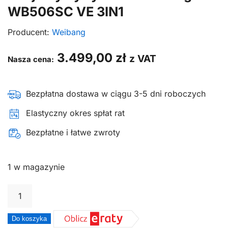
WB506SC VE 3IN1
Producent:
Weibang
3.499,00
zł
z VAT
Nasza cena:
Bezpłatna dostawa w ciągu 3-5 dni roboczych
Elastyczny okres spłat rat
Bezpłatne i łatwe zwroty
1 w magazynie
ilość
Kosiarka
spalinowa
Do koszyka