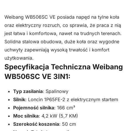
do
trawy
Weibang WB506SC VE posiada napęd na tylne koła
oficjalny
oraz elektryczny rozruch, co sprawia, że praca z nią
dytrybutor
jest łatwa i komfortowa, nawet na trudnych terenach.
Weibang
Solidna stalowa obudowa, duże koła oraz wygodne
WB506SC
uchwyty zapewniają wysoką trwałość i komfort
VE
użytkowania.
3IN1
Specyfikacja Techniczna Weibang
WB506SC VE 3IN1:
Typ zasilania
: Spalinowy
Silnik
: Loncin 1P65FE-2 z elektrycznym startem
Pojemność silnika
: 166 cm³
Moc silnika
: 4,2 kW (5,7 KM)
Szerokość koszenia
: 50 cm